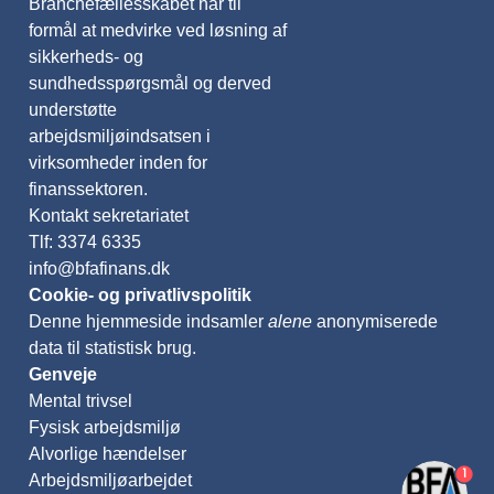
Branchefællesskabet har til
formål at medvirke ved løsning af
sikkerheds- og
sundhedsspørgsmål og derved
understøtte
arbejdsmiljøindsatsen i
virksomheder inden for
finanssektoren.
Kontakt sekretariatet
Tlf: 3374 6335
info@bfafinans.dk
Cookie- og privatlivspolitik
Denne hjemmeside indsamler
alene
anonymiserede
data til statistisk brug.
Genveje
Mental trivsel
Fysisk arbejdsmiljø
Alvorlige hændelser
1
Arbejdsmiljøarbejdet